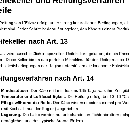
ifekeller und Reifungsverfahren –
ife
Reifung von L’Etivaz erfolgt unter streng kontrollierten Bedingungen, di
niert sind. Jeder Schritt ist darauf ausgelegt, den Käse zu einem Produ
ifekeller nach Art. 13
ivaz wird ausschließlich in speziellen Reifekellern gelagert, die ein
n. Diese Keller bieten das perfekte Mikroklima für den Reifeprozess. 
htigkeitsbedingungen der Region unterstützen die langsame Entwicklu
ifungsverfahren nach Art. 14
Mindestdauer:
Der Käse reift mindestens 135 Tage, was ihm Zeit gibt,
Temperatur und Luftfeuchtigkeit:
Die Reifung erfolgt bei 10–16 °C 
Pflege während der Reife:
Der Käse wird mindestens einmal pro Wo
(mit Kochsalz aus der Region) abgerieben.
Lagerung:
Die Laibe werden auf unbehandelten Fichtenbrettern gelag
ermöglichen und das typische Aroma fördern.