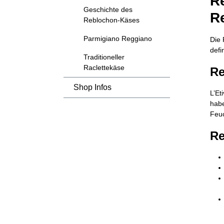
Re
Geschichte des
Re
Reblochon-Käses
Parmigiano Reggiano
Die 
defi
Traditioneller
Raclettekäse
Re
Shop Infos
L’Et
habe
Feuc
Re