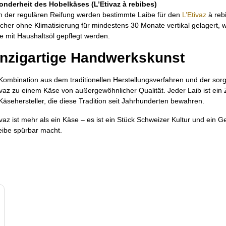
nderheit des Hobelkäses (L’Etivaz à rebibes)
 der regulären Reifung werden bestimmte Laibe für den
L’Etivaz
à rebi
cher ohne Klimatisierung für mindestens 30 Monate vertikal gelagert, 
e mit Haushaltsöl gepflegt werden.
inzigartige Handwerkskunst
Kombination aus dem traditionellen Herstellungsverfahren und der sor
ivaz zu einem Käse von außergewöhnlicher Qualität. Jeder Laib ist ein
Käsehersteller, die diese Tradition seit Jahrhunderten bewahren.
ivaz ist mehr als ein Käse – es ist ein Stück Schweizer Kultur und ein 
ibe spürbar macht.