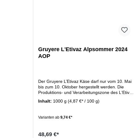
Gruyere L'Etivaz Alpsommer 2024
AOP
Der Gruyere L’Etivaz Käse darf nur vom 10. Mai
bis zum 10. Oktober hergestellt werden. Die
Produktions- und Verarbeitungszone des L‘Etivaz
befindet sich auf einer Höhe zwischen 1000 und
Inhalt:
1000 g
(4,87 €* / 100 g)
2000 m über dem Meer. Das Futter für die Tiere
besteht ausschließlich aus natürlichem Alpgras.
Das Füttern von Silofutter oder anderem
Varianten ab
9,74 €*
Gärfutter an das Milchvieh während der
Sömmerungszeit ist verboten. Zwischen dem
Ende der Silofütterung und der ersten
48,69 €*
Käseherstellung muß eine Frist von drei Wochen