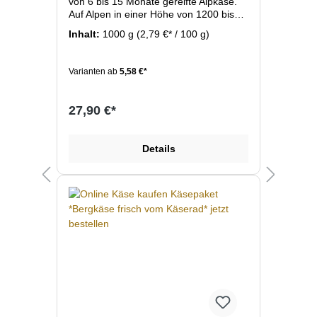
von 6 bis 15 Monate gereifte Alpkäse.
Auf Alpen in einer Höhe von 1200 bis
1500 Meter entsteht dieser Bergkäse
Inhalt:
1000 g
(2,79 €* / 100 g)
zwischen Mai und September direkt auf
der Alpe. Sein Aroma erhält der Käse
von den saftigen Alpenblumen und -
Varianten ab
5,58 €*
kräutern, die die Wiesen in diesen
Höhen beheimaten. Diese Alpwiesen
dienen als Futterlieferant der Kühen die
27,90 €*
während des Alpsommers eine ganz
besonders gehaltvolle Milch
produzieren.
Details