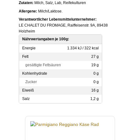
Zutaten:
Milch, Salz, Lab, Reifekulturen
Allergene:
Milch/Laktose.
Verantwortlicher Lebensmittelunternehmer:
LE CHALET DU FROMAGE, Raiffeisenstr. 9A, 89438
Holzheim
Nährwertangaben je 100g:
Energie
1.334 kJ / 322 kcal
Fett
27 g
gesättigte Fettsäuren
19 g
Kohlenhydrate
0 g
Zucker
0 g
Eiweiß
16 g
Salz
1,2 g
Produktgalerie überspringen