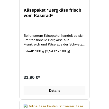
Käsepaket *Bergkäse frisch
vom Käserad*
Bei unserem Käsepaket handelt es sich
um traditionelle Bergkäse aus
Frankreich und Käse aus der Schweiz.
Hochwertige Bergkäse nach alten
Inhalt:
900 g
(3,54 €* / 100 g)
Herstellungsmethoden produziert und
gereift. Wir liefern Ihnen je nach
Verfügbarkeit unterschiedliche
Käsesorten mit jeweils ca. 150 bis 300
Gramm/Stück frisch vom ganzen
Käserad geschnitten bis zum erreichen
31,90 €*
des Bestellwert. Diese Käseauswahl hat
ein Gewicht von ca. 800g bis 1,3 kg und
reicht für ca. 5 Personen als
Details
Hauptspeise oder für ca. 12 Personen
als Desert. Verrechnet wird jeweils der
aktuelle Preis der Käse wie er auch im
Online Shop einzeln zu bestellen ist.