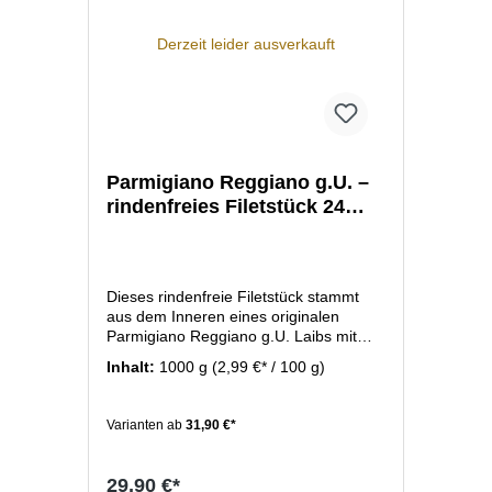
Derzeit leider ausverkauft
Parmigiano Reggiano g.U. –
rindenfreies Filetstück 24
Monate
Dieses rindenfreie Filetstück stammt
aus dem Inneren eines originalen
Parmigiano Reggiano g.U. Laibs mit
einer Reife von 24 Monaten. Der Käse
Inhalt:
1000 g
(2,99 €* / 100 g)
zeichnet sich durch seine typische
körnig-kristalline Struktur, sein
vollmundiges Aroma und seine lange
Varianten ab
31,90 €*
Reifezeit aus. Perfekt geeignet zum
frisch Reiben über Pasta, zum Hobeln,
für Antipasti oder pur als Delikatesse.
29,90 €*