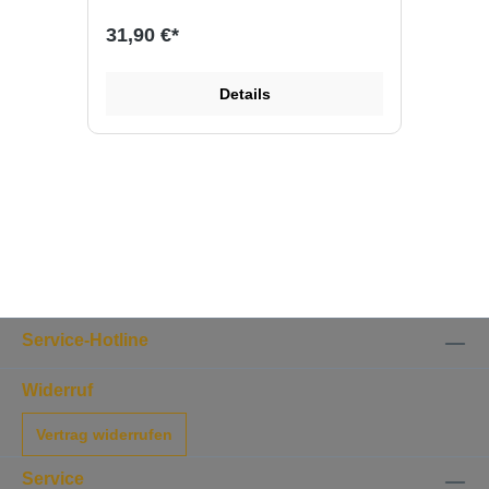
Gramm/Stück frisch vom ganzen
Käserad geschnitten bis zum erreichen
31,90 €*
des Bestellwert. Diese Käseauswahl hat
ein Gewicht von ca. 800g bis 1,0 kg und
reicht für ca. 4 Personen als
Details
Hauptspeise oder für ca. 10 Personen
als Desert. Verrechnet wird jeweils der
aktuelle Preis der Käse wie er auch im
Online Shop einzeln zu bestellen ist.
Hier einen Auszug der Käse die in
diesem Käsepaket enthalten sein
können: Alicia Victoria, Schlossberger
reif, Appenberger, Aprés Soleil,
Schlossberger mild, Appenzeller,
Emmentaler, Gruyere, Alpkäse, . Alle
Käse lagern in unserem eigenen
Gewölbekeller bei 98% Luftfeuchte, das
macht den Unterschied!
Service-Hotline
Widerruf
Vertrag widerrufen
Service