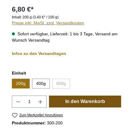
6,80 €*
Inhalt:
200 g
(3,40 €* / 100 g)
Preise inkl. MwSt. zzgl. Versandkosten
Sofort verfügbar, Lieferzeit: 1 bis 3 Tage, Versand am
Wunsch Versandtag
Infos zu den Versandtagen
auswählen
Einheit
200g
400g
600g
(Diese Option ist zurzeit nicht verfügbar.)
Produkt Anzahl: Gib den gewünschten Wert
In den Warenkorb
Zum Merkzettel hinzufügen
Produktnummer:
300-200