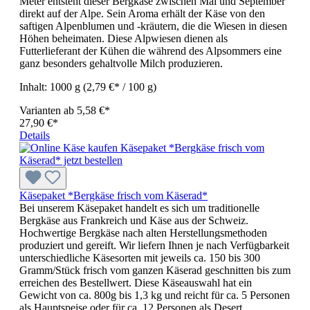
Meter entsteht dieser Bergkäse zwischen Mai und September
direkt auf der Alpe. Sein Aroma erhält der Käse von den
saftigen Alpenblumen und -kräutern, die die Wiesen in diesen
Höhen beheimaten. Diese Alpwiesen dienen als
Futterlieferant der Kühen die während des Alpsommers eine
ganz besonders gehaltvolle Milch produzieren.
Inhalt:
1000 g
(2,79 €* / 100 g)
Varianten ab
5,58 €*
27,90 €*
Details
Käsepaket *Bergkäse frisch vom Käserad*
Bei unserem Käsepaket handelt es sich um traditionelle
Bergkäse aus Frankreich und Käse aus der Schweiz.
Hochwertige Bergkäse nach alten Herstellungsmethoden
produziert und gereift. Wir liefern Ihnen je nach Verfügbarkeit
unterschiedliche Käsesorten mit jeweils ca. 150 bis 300
Gramm/Stück frisch vom ganzen Käserad geschnitten bis zum
erreichen des Bestellwert. Diese Käseauswahl hat ein
Gewicht von ca. 800g bis 1,3 kg und reicht für ca. 5 Personen
als Hauptspeise oder für ca. 12 Personen als Desert.