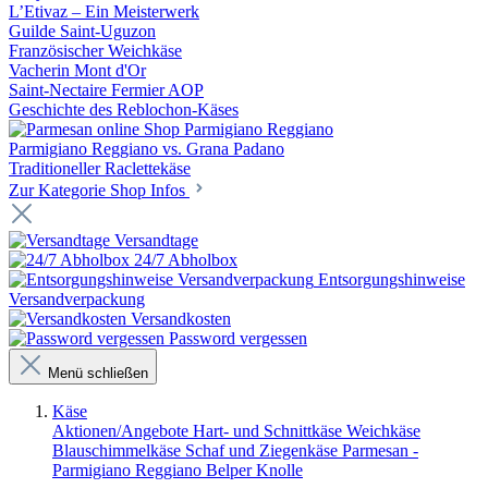
L’Etivaz – Ein Meisterwerk
Guilde Saint-Uguzon
Französischer Weichkäse
Vacherin Mont d'Or
Saint-Nectaire Fermier AOP
Geschichte des Reblochon-Käses
Parmigiano Reggiano
Parmigiano Reggiano vs. Grana Padano
Traditioneller Raclettekäse
Zur Kategorie Shop Infos
Versandtage
24/7 Abholbox
Entsorgungshinweise
Versandverpackung
Versandkosten
Password vergessen
Menü schließen
Käse
Aktionen/Angebote
Hart- und Schnittkäse
Weichkäse
Blauschimmelkäse
Schaf und Ziegenkäse
Parmesan -
Parmigiano Reggiano
Belper Knolle