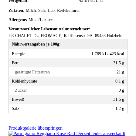
Fettgehalt:
45% Fett i. Tr.
Zutaten:
Milch, Salz, Lab, Reifekulturen
Allergene:
Milch/Laktose.
Verantwortlicher Lebensmittelunternehmer:
LE CHALET DU FROMAGE, Raiffeisenstr. 9A, 89438 Holzheim
Nährwertangaben je 100g:
Energie
1.769 kJ / 423 kcal
Fett
31,5 g
gesättigte Fettsäuren
21 g
Kohlenhydrate
0,1 g
Zucker
0 g
Eiweiß
31,6 g
Salz
1,2 g
Produktgalerie überspringen
Derzeit leider ausverkauft