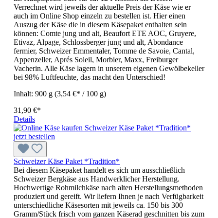
Verrechnet wird jeweils der aktuelle Preis der Käse wie er
auch im Online Shop einzeln zu bestellen ist. Hier einen
Auszug der Käse die in diesem Käsepaket enthalten sein
können: Comte jung und alt, Beaufort ETE AOC, Gruyere,
Etivaz, Alpage, Schlossberger jung und alt, Abondance
fermier, Schweizer Emmentaler, Tomme de Savoie, Cantal,
Appenzeller, Aprés Soleil, Morbier, Maxx, Freiburger
Vacherin. Alle Käse lagern in unserem eigenen Gewölbekeller
bei 98% Luftfeuchte, das macht den Unterschied!
Inhalt:
900 g
(3,54 €* / 100 g)
31,90 €*
Details
Schweizer Käse Paket *Tradition*
Bei diesem Käsepaket handelt es sich um ausschließlich
Schweizer Bergkäse aus Handwerklicher Herstellung.
Hochwertige Rohmilchkäse nach alten Herstellungsmethoden
produziert und gereift. Wir liefern Ihnen je nach Verfügbarkeit
unterschiedliche Käsesorten mit jeweils ca. 150 bis 300
Gramm/Stück frisch vom ganzen Käserad geschnitten bis zum