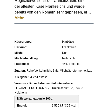
Möglicherweise ist der Cantal/Salers einer
der ältesten Käse Frankreichs und wurde
bereits von den Römern sehr gepriesen, er…
Mehr
Käsegruppe:
Hartkäse
Herkunft:
Frankreich
Milch:
Kuh
Milchbehandlung:
Rohmilch
Fettgehalt:
45% Fett i. Tr.
Zutaten:
Rohe Vollkuhmilch, Salz, Milchsäurefermente, Lab
Allergene:
Milch/Laktose.
Verantwortlicher Lebensmittelunternehmer:
LE CHALET DU FROMAGE, Raiffeisenstr. 9A, 89438
Holzheim
Nährwertangaben je 100g:
Energie
1.550 kJ / 365 kcal