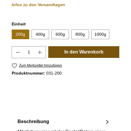
Infos zu den Versandtagen
auswählen
Einheit
200g
400g
600g
800g
1000g
Produkt Anzahl: Gib den gewünschten Wert
In den Warenkorb
Zum Merkzettel hinzufügen
Produktnummer:
031-200
Beschreibung