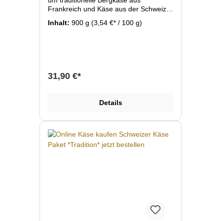
um traditionelle Bergkäse aus
Frankreich und Käse aus der Schweiz.
Hochwertige Bergkäse nach alten
Inhalt:
900 g
(3,54 €* / 100 g)
Herstellungsmethoden produziert und
gereift. Wir liefern Ihnen je nach
Verfügbarkeit unterschiedliche
Käsesorten mit jeweils ca. 150 bis 300
Gramm/Stück frisch vom ganzen
Käserad geschnitten bis zum erreichen
31,90 €*
des Bestellwert. Diese Käseauswahl hat
ein Gewicht von ca. 800g bis 1,3 kg und
reicht für ca. 5 Personen als
Details
Hauptspeise oder für ca. 12 Personen
als Desert. Verrechnet wird jeweils der
aktuelle Preis der Käse wie er auch im
Online Shop einzeln zu bestellen ist.
Hier einen Auszug der Käse die in
diesem Käsepaket enthalten sein
können: Comte jung und alt, Beaufort
ETE AOC, Gruyere, Etivaz, Alpage,
Schlossberger jung und alt, Abondance
fermier, Schweizer Emmentaler, Tomme
de Savoie, Cantal, Appenzeller, Aprés
Soleil, Morbier, Maxx, Freiburger
Vacherin. Alle Käse lagern in unserem