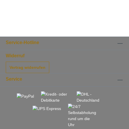
Hier einen Auszug der Käse die in
diesem Käsepaket enthalten sein
können: Alicia Victoria, Schlossberger
reif, Appenberger, Aprés Soleil,
Schlossberger mild, Appenzeller,
Emmentaler, Gruyere, Alpkäse, . Alle
Käse lagern in unserem eigenen
Gewölbekeller bei 98% Luftfeuchte, das
macht den Unterschied!
Service-Hotline
Widerruf
Vertrag widerrufen
Service