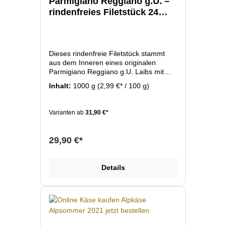
Parmigiano Reggiano g.U. –
rindenfreies Filetstück 24
Monate
Dieses rindenfreie Filetstück stammt
aus dem Inneren eines originalen
Parmigiano Reggiano g.U. Laibs mit
einer Reife von 24 Monaten. Der Käse
Inhalt:
1000 g
(2,99 €* / 100 g)
zeichnet sich durch seine typische
körnig-kristalline Struktur, sein
vollmundiges Aroma und seine lange
Varianten ab
31,90 €*
Reifezeit aus. Perfekt geeignet zum
frisch Reiben über Pasta, zum Hobeln,
für Antipasti oder pur als Delikatesse.
29,90 €*
Details