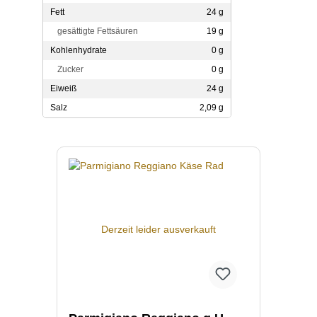
Fett
24 g
gesättigte Fettsäuren
19 g
Kohlenhydrate
0 g
Zucker
0 g
Eiweiß
24 g
Salz
2,09 g
Produktgalerie überspringen
Derzeit leider ausverkauft