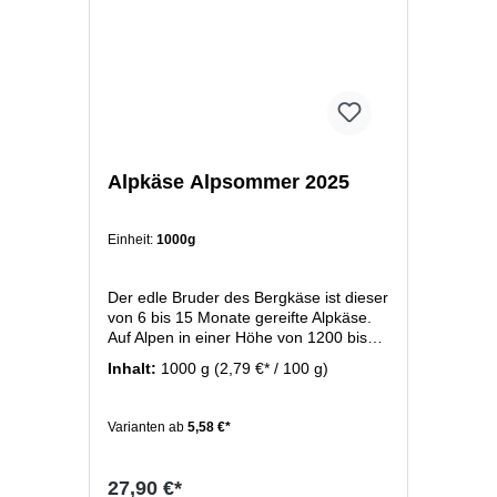
Alpkäse Alpsommer 2025
Einheit:
1000g
Der edle Bruder des Bergkäse ist dieser
von 6 bis 15 Monate gereifte Alpkäse.
Auf Alpen in einer Höhe von 1200 bis
1500 Meter entsteht dieser Bergkäse
Inhalt:
1000 g
(2,79 €* / 100 g)
zwischen Mai und September direkt auf
der Alpe. Sein Aroma erhält der Käse
von den saftigen Alpenblumen und -
Varianten ab
5,58 €*
kräutern, die die Wiesen in diesen
Höhen beheimaten. Diese Alpwiesen
dienen als Futterlieferant der Kühen die
27,90 €*